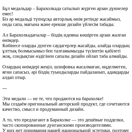
Бұл медальдар – Барахолкада сатылып жүрген арзан дүниелер
емес!
Біз әр медальді түпнұсқа авторлық өнім ретінде жасаймыз,
онда сапа, мағына және ерекше дизайн үйлесім табады.
Ал Барахолкадағылар – біздің идеяны көшірген арзан жалған
өнімдер.
Көбінесе оларды дүнген саудагерлер жасайды, алайда олардың
ұлттық болмысымыз бен талғамымызды түсінетін қабілеті
жоқ, сондықтан өздігінен сапалы дизайн ойлап таба алмайды.
Олардың өнімдері жеңіл, шлифовка жасалмаған, өңделмеген,
яғни сапасыз, әрі біздің туындыларды пайдаланып, адамдарды
алдап отыр.
---
Эти медали — не те, что продаются на барахолке!
Мы создаём оригинальный авторский продукт, где сочетаются
качество, смысл и продуманный дизайн.
А то, что предлагают в Барахолке — это дешёвые подделки,
часто скопированные дунганскими производителями.
У них нет понимания нашей национальной эстетики, поэтому