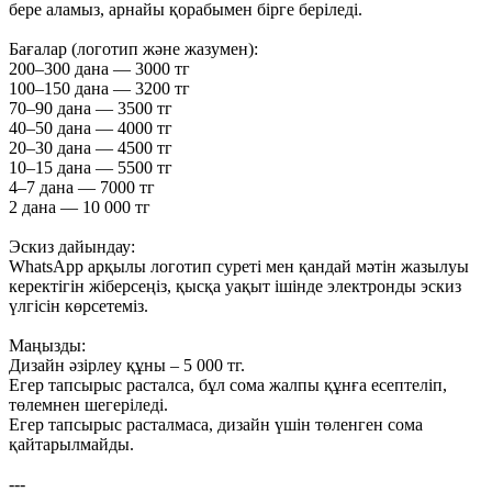
бере аламыз, арнайы қорабымен бірге беріледі.
Бағалар (логотип және жазумен):
200–300 дана — 3000 тг
100–150 дана — 3200 тг
70–90 дана — 3500 тг
40–50 дана — 4000 тг
20–30 дана — 4500 тг
10–15 дана — 5500 тг
4–7 дана — 7000 тг
2 дана — 10 000 тг
Эскиз дайындау:
WhatsApp арқылы логотип суреті мен қандай мәтін жазылуы
керектігін жіберсеңіз, қысқа уақыт ішінде электронды эскиз
үлгісін көрсетеміз.
Маңызды:
Дизайн әзірлеу құны – 5 000 тг.
Егер тапсырыс расталса, бұл сома жалпы құнға есептеліп,
төлемнен шегеріледі.
Егер тапсырыс расталмаса, дизайн үшін төленген сома
қайтарылмайды.
---