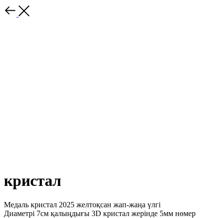
кристал
Медаль кристал 2025 желтоқсан жап-жаңа үлгі
Диаметрі 7см қалыңдығы 3D кристал жерінде 5мм нөмер