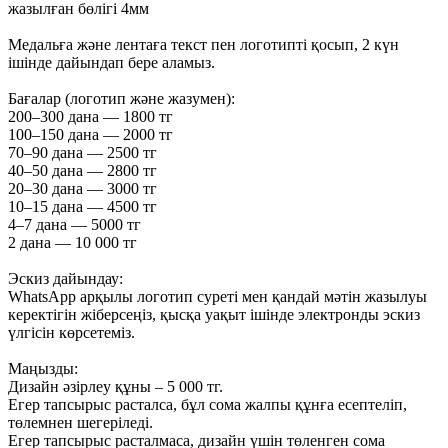
жазылған бөлігі 4мм
Медальға және лентаға текст пен логотипті қосып, 2 күн
ішінде дайындап бере аламыз.
Бағалар (логотип және жазумен):
200–300 дана — 1800 тг
100–150 дана — 2000 тг
70–90 дана — 2500 тг
40–50 дана — 2800 тг
20–30 дана — 3000 тг
10–15 дана — 4500 тг
4–7 дана — 5000 тг
2 дана — 10 000 тг
Эскиз дайындау:
WhatsApp арқылы логотип суреті мен қандай мәтін жазылуы
керектігін жіберсеңіз, қысқа уақыт ішінде электронды эскиз
үлгісін көрсетеміз.
Маңызды:
Дизайн әзірлеу құны – 5 000 тг.
Егер тапсырыс расталса, бұл сома жалпы құнға есептеліп,
төлемнен шегеріледі.
Егер тапсырыс расталмаса, дизайн үшін төленген сома