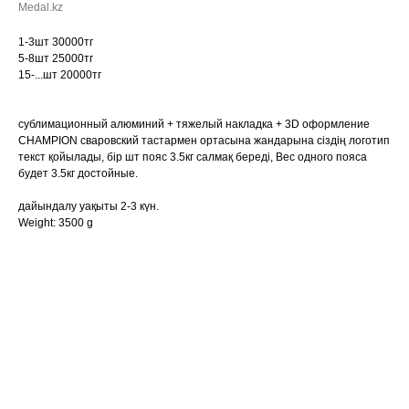
Medal.kz
1-3шт 30000тг
5-8шт 25000тг
15-...шт 20000тг
сублимационный алюминий + тяжелый накладка + 3D оформление
CHAMPION сваровский тастармен ортасына жандарына сіздің логотип
текст қойылады, бір шт пояс 3.5кг салмақ береді, Вес одного пояса
будет 3.5кг достойные.
дайындалу уақыты 2-3 күн.
Weight: 3500 g