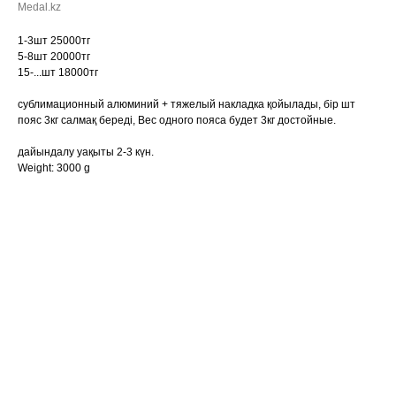
Medal.kz
1-3шт 25000тг
5-8шт 20000тг
15-...шт 18000тг
сублимационный алюминий + тяжелый накладка қойылады, бір шт
пояс 3кг салмақ береді, Вес одного пояса будет 3кг достойные.
дайындалу уақыты 2-3 күн.
Weight: 3000 g